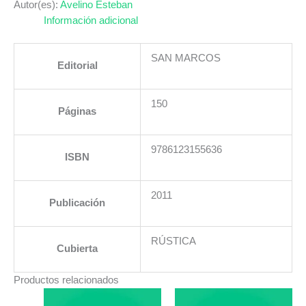
DE
Autor(es):
Avelino Esteban
INTERESES
Información adicional
cantidad
SAN MARCOS
Editorial
150
Páginas
9786123155636
ISBN
2011
Publicación
RÚSTICA
Cubierta
Productos relacionados