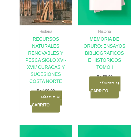
Historia
Historia
RECURSOS
MEMORIA DE
NATURALES
ORURO: ENSAYOS
RENOVABLES Y
BIBLIOGRAFICOS
PESCA SIGLO XVI-
E HISTORICOS
XVII/ CURACAS Y
TOMO I
SUCESIONES
Bs.
59,00
COSTA NORTE
AÑADIR AL
Bs.
166,00
CARRITO
AÑADIR AL
CARRITO