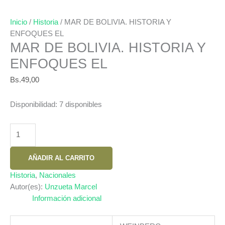
Inicio
/
Historia
/ MAR DE BOLIVIA. HISTORIA Y
ENFOQUES EL
MAR DE BOLIVIA. HISTORIA Y
ENFOQUES EL
Bs.
49,00
Disponibilidad:
7 disponibles
MAR
DE
BOLIVIA.
AÑADIR AL CARRITO
HISTORIA
Y
Historia
,
Nacionales
ENFOQUES
Autor(es):
Unzueta Marcel
EL
Información adicional
cantidad