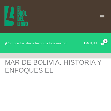
Ir
al
contenido
Bs.
0,00
¡Compra tus libros favoritos hoy mismo!
MAR DE BOLIVIA. HISTORIA Y
ENFOQUES EL