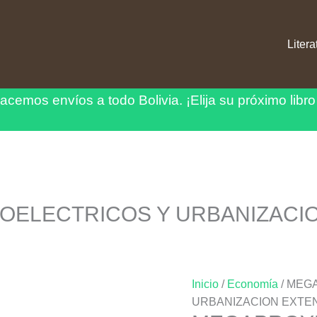
Litera
acemos envíos a todo Bolivia.
¡Elija su próximo libro
ELECTRICOS Y URBANIZACION
Inicio
/
Economía
/ MEG
URBANIZACION EXTEN