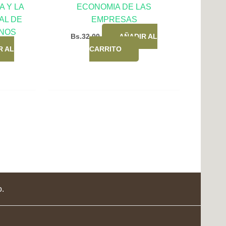
 Y LA
ECONOMIA DE LAS
AL DE
EMPRESAS
NOS
Bs.
32,00
AÑADIR AL
R AL
CARRITO
o.