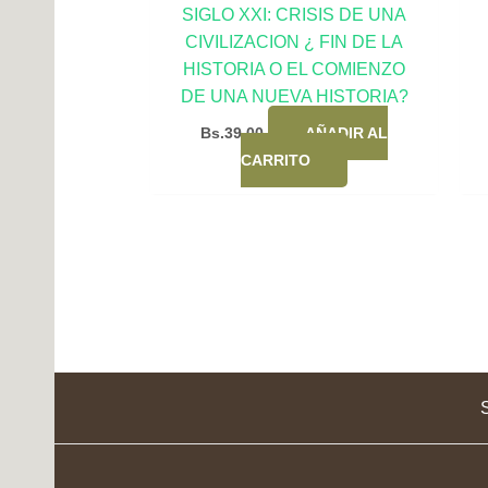
SIGLO XXI: CRISIS DE UNA
CIVILIZACION ¿ FIN DE LA
HISTORIA O EL COMIENZO
DE UNA NUEVA HISTORIA?
Bs.
39,00
AÑADIR AL
CARRITO
S