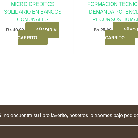
MICRO CREDITOS
FORMACION TECNICA
SOLIDARIO EN BANCOS
DEMANDA POTENCI
COMUNALES
RECURSOS HUMA
Bs.
40,00
AÑADIR AL
Bs.
25,00
AÑADI
CARRITO
CARRITO
i no encuentra su libro favorito, nosotros lo traemos bajo pedid