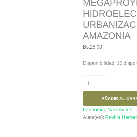
MEGAPROY
HIDROELEC
URBANIZACI
AMAZONIA
Bs.
25,00
Disponibilidad:
10 dispo
MEGAPROYECTOS
HIDROELECTRICOS
Y
AÑADIR AL CAR
URBANIZACION
EXTENSIVA
Economía
,
Nacionales
EN
Autor(es):
Revilla Herrer
LA
AMAZONIA