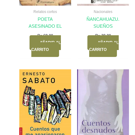
Relatos cortos
Nacionales
POETA
ÑANCAHUAZU.
ASESINADO EL
SUEÑOS
Bs.
69,00
Bs.
30,00
AÑADIR AL
AÑADIR AL
CARRITO
CARRITO