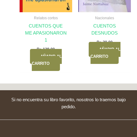
Relatos cortos
Nacionales
CUENTOS QUE
CUENTOS
ME APASIONARON
DESNUDOS
1
Bs.
30,00
Bs.
138,00
AÑADIR AL
AÑADIR AL
CARRITO
CARRITO
Si no encuentra su libro favorito, nosotros lo traemos bajo
pedido.