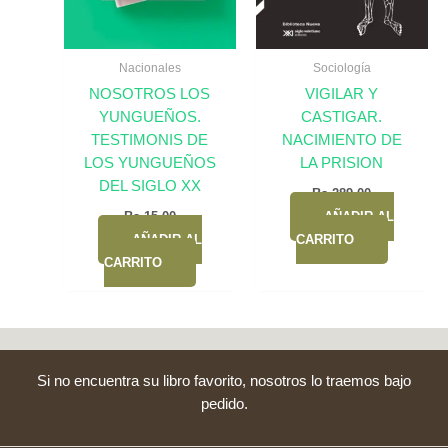
Nacionales
Sociología
NOSOTROS LOS
VIGILAR Y
YUNGUEÑOS.
CASTIGAR.
TESTIMONIS DE
NACIMIENTO DE
LOS YUNGUEÑOS
LA PRISION
DEL SIGLO XX
Bs.
289,00
Bs.
15,00
AÑADIR AL
AÑADIR AL
CARRITO
CARRITO
Si no encuentra su libro favorito, nosotros lo traemos bajo
pedido.