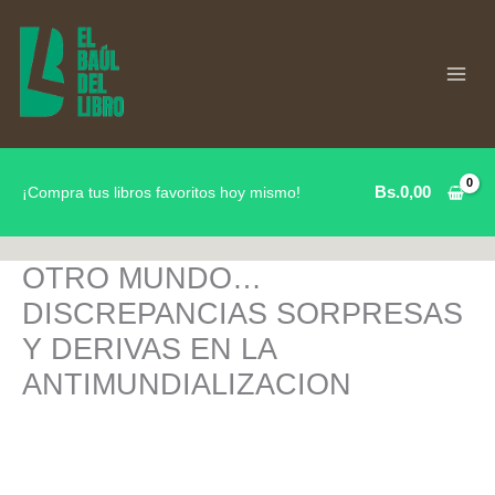
Ir
al
contenido
Bs.
0,00
¡Compra tus libros favoritos hoy mismo!
OTRO MUNDO…
DISCREPANCIAS SORPRESAS
Y DERIVAS EN LA
ANTIMUNDIALIZACION