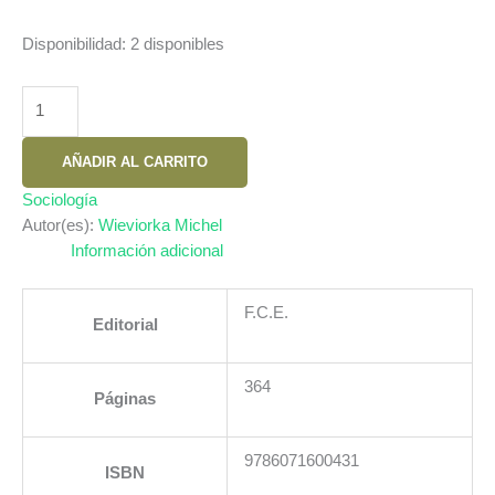
Disponibilidad:
2 disponibles
OTRO
MUNDO...
DISCREPANCIAS
AÑADIR AL CARRITO
SORPRESAS
Y
Sociología
DERIVAS
Autor(es):
Wieviorka Michel
EN
Información adicional
LA
ANTIMUNDIALIZACION
F.C.E.
Editorial
cantidad
364
Páginas
9786071600431
ISBN