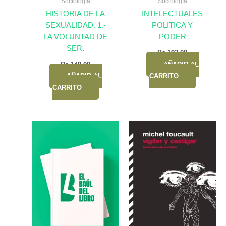
Sociología
Sociología
HISTORIA DE LA
INTELECTUALES
SEXUALIDAD. 1.-
POLITICA Y
LA VOLUNTAD DE
PODER
SER.
Bs.
192,00
Bs.
149,00
AÑADIR AL
AÑADIR AL
CARRITO
CARRITO