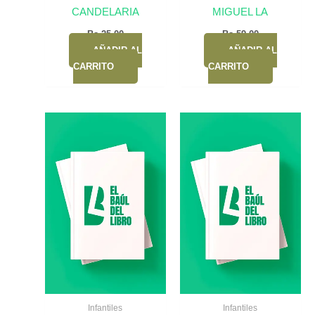
CANDELARIA
MIGUEL LA
Bs.
25,00
Bs.
59,00
AÑADIR AL
AÑADIR AL
CARRITO
CARRITO
Infantiles
Infantiles