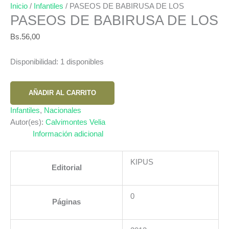
Inicio
/
Infantiles
/ PASEOS DE BABIRUSA DE LOS
PASEOS DE BABIRUSA DE LOS
Bs.
56,00
Disponibilidad:
1 disponibles
PASEOS
AÑADIR AL CARRITO
DE
BABIRUSA
Infantiles
,
Nacionales
DE
Autor(es):
Calvimontes Velia
LOS
Información adicional
cantidad
KIPUS
Editorial
0
Páginas