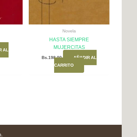
Novela
HASTA SIEMPRE
MUJERCITAS
R AL
Bs.
198,00
AÑADIR AL
CARRITO
o.