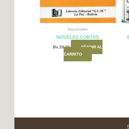
Nacionales
NOVELAS CORTAS
Bs.
20,00
AÑADIR AL
CARRITO
S