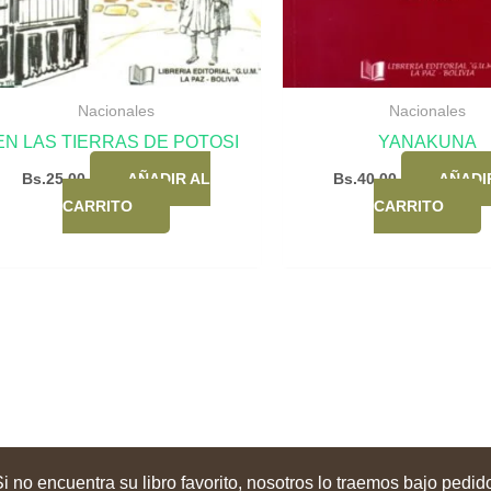
Nacionales
Nacionales
EN LAS TIERRAS DE POTOSI
YANAKUNA
Bs.
25,00
AÑADIR AL
Bs.
40,00
AÑADI
CARRITO
CARRITO
i no encuentra su libro favorito, nosotros lo traemos bajo pedid