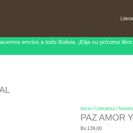
Litera
acemos envíos a todo Bolivia.
¡Elija su próximo libro
AL
Inicio
/
Literatura
/
Novel
PAZ AMOR 
Bs.
139,00