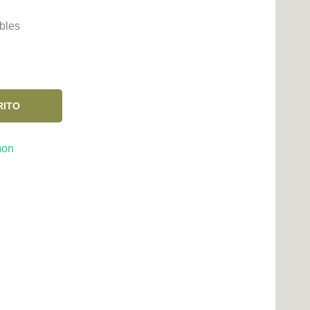
bles
RITO
mon