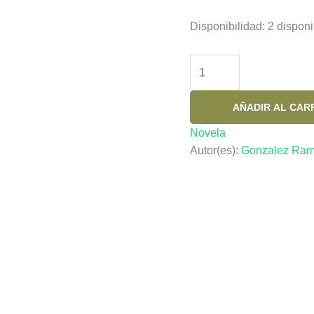
Disponibilidad:
2 disponi
PAZ
AMOR
Y
AÑADIR AL CAR
DEATH
METAL
Novela
cantidad
Autor(es):
Gonzalez Ra