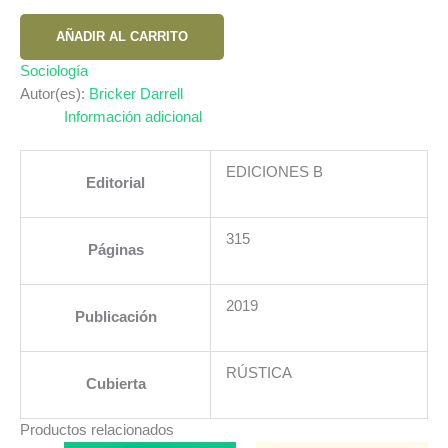
PLANETA
AÑADIR AL CARRITO
VACIO.
EL
Sociología
SHOCK
Autor(es):
Bricker Darrell
DEL
Información adicional
DECLIVE
DE
EDICIONES B
Editorial
LA
POBLACION
MUNDIAL
315
Páginas
EL
cantidad
2019
Publicación
RÚSTICA
Cubierta
Productos relacionados