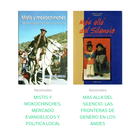
Nacionales
Nacionales
MISTIS Y
MAS ALLA DEL
MOKOCHINCHES.
SILENCIO. LAS
MERCADO
FRONTERAS DE
EVANGELICOS Y
GENERO EN LOS
POLITICA LOCAL
ANDES