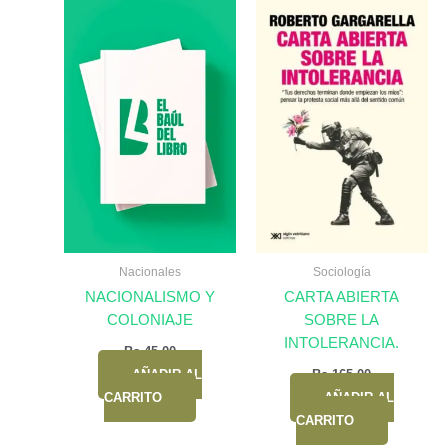
Nacionales
Sociología
NACIONALISMO Y
CARTA ABIERTA
COLONIAJE
SOBRE LA
INTOLERANCIA.
Bs.
45,00
AÑADIR AL
Bs.
165,00
CARRITO
AÑADIR AL
CARRITO