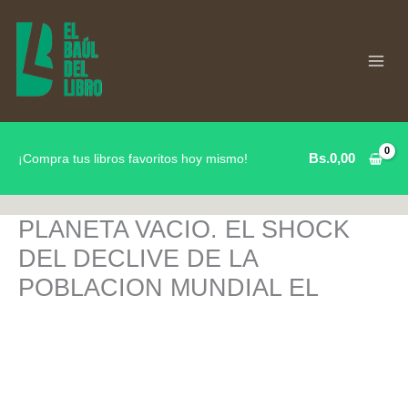
Ir
al
contenido
Bs.
0,00
¡Compra tus libros favoritos hoy mismo!
PLANETA VACIO. EL SHOCK
DEL DECLIVE DE LA
POBLACION MUNDIAL EL