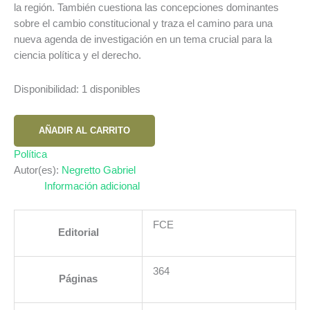
la región. También cuestiona las concepciones dominantes
sobre el cambio constitucional y traza el camino para una
nueva agenda de investigación en un tema crucial para la
ciencia política y el derecho.
Disponibilidad:
1 disponibles
POLITICA
AÑADIR AL CARRITO
DEL
CAMBIO
Política
CONSTITUCIONAL
Autor(es):
Negretto Gabriel
EN
Información adicional
AMERICA
LATINA
FCE
Editorial
LA
cantidad
364
Páginas