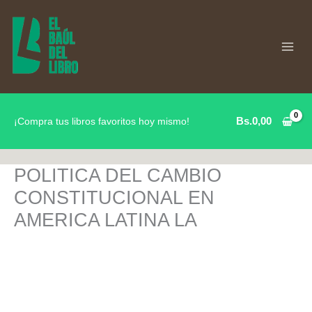
Ir
al
contenido
Bs.
0,00
¡Compra tus libros favoritos hoy mismo!
POLITICA DEL CAMBIO
CONSTITUCIONAL EN
AMERICA LATINA LA