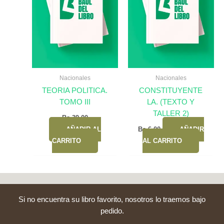
Nacionales
Nacionales
TEORIA POLITICA.
CONSTITUYENTE
TOMO III
LA. (TEXTO Y
TALLER 2)
Bs.
39,00
AÑADIR AL
Bs.
6,00
AÑADIR
CARRITO
AL CARRITO
Si no encuentra su libro favorito, nosotros lo traemos bajo
pedido.