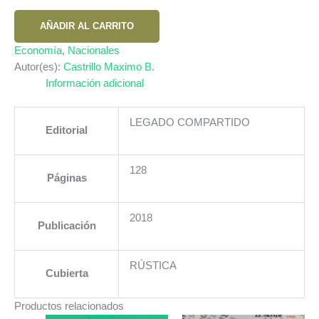
REPRODUCCION
AÑADIR AL CARRITO
AMPLIAZA
CON
Economía
,
Nacionales
TRES
Autor(es):
Castrillo Maximo B.
RAMAS
Información adicional
DE
PRODUCCION
LEGADO COMPARTIDO
Editorial
cantidad
128
Páginas
2018
Publicación
RÚSTICA
Cubierta
Productos relacionados