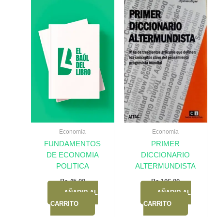
Economía
Economía
FUNDAMENTOS
PRIMER
DE ECONOMIA
DICCIONARIO
POLITICA
ALTERMUNDISTA
Bs.
45,00
Bs.
106,00
AÑADIR AL
AÑADIR AL
CARRITO
CARRITO