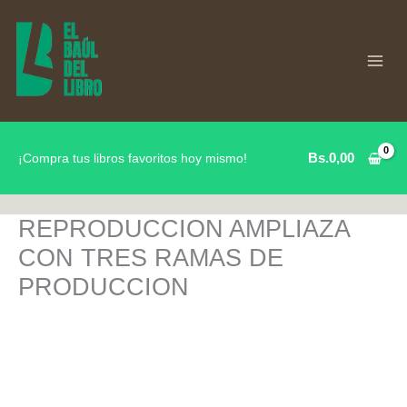
Ir
al
contenido
Bs.
0,00
¡Compra tus libros favoritos hoy mismo!
REPRODUCCION AMPLIAZA
CON TRES RAMAS DE
PRODUCCION