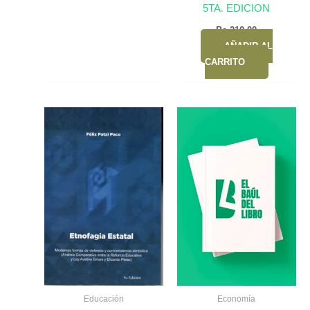
5TA. EDICION
Bs.
210,00
AÑADIR AL
CARRITO
Educación
Economía