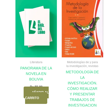
Literatura
Metodologías de y para
la investigación, revistas
PANORAMA DE LA
METODOLOGÍA DE
NOVELA EN
LA
BOLIVIA
INVESTIGACIÓN.
Bs.
55,00
CÓMO REALIZAR
AÑADIR AL
Y PRESENTAR
CARRITO
TRABAJOS DE
INVESTIGACION