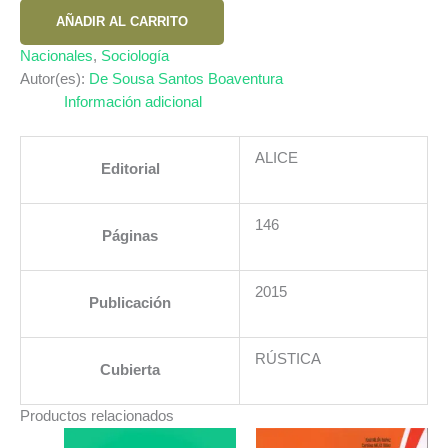
INDIGNACION
AÑADIR AL CARRITO
Y
OTRAS
Nacionales
,
Sociología
CONVERSAS
Autor(es):
De Sousa Santos Boaventura
+
Información adicional
DVD
cantidad
ALICE
Editorial
146
Páginas
2015
Publicación
RÚSTICA
Cubierta
Productos relacionados