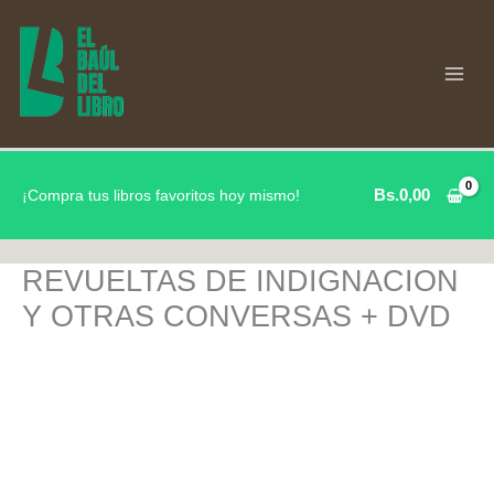
Ir
al
contenido
Bs.
0,00
¡Compra tus libros favoritos hoy mismo!
REVUELTAS DE INDIGNACION
Y OTRAS CONVERSAS + DVD