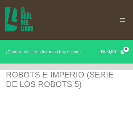
Ir
al
contenido
Bs.
0,00
¡Compra tus libros favoritos hoy mismo!
ROBOTS E IMPERIO (SERIE
DE LOS ROBOTS 5)