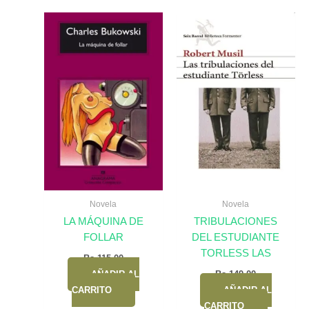
Novela
Novela
LA MÁQUINA DE
TRIBULACIONES
FOLLAR
DEL ESTUDIANTE
TORLESS LAS
Bs.
115,00
AÑADIR AL
Bs.
149,00
CARRITO
AÑADIR AL
CARRITO