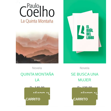
Novela
Novela
QUINTA MONTAÑA
SE BUSCA UNA
LA
MUJER
Bs.
149,00
Bs.
129,00
AÑADIR AL
AÑADIR AL
CARRITO
CARRITO