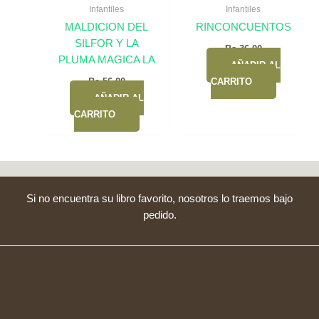
Infantiles
Infantiles
MALDICION DEL
RINCONCUENTOS
SILFOR Y LA
Bs.
36,00
PLUMA MAGICA LA
AÑADIR AL
Bs.
56,00
CARRITO
AÑADIR AL
CARRITO
Si no encuentra su libro favorito, nosotros lo traemos bajo
pedido.