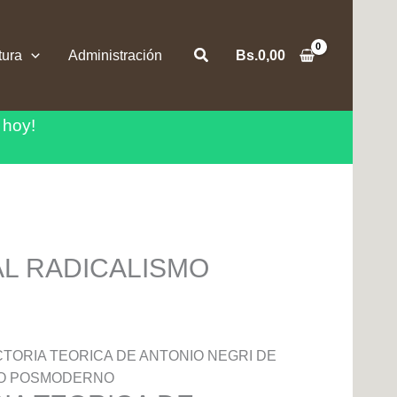
Buscar
tura
Administración
Bs.
0,00
 hoy!
AL RADICALISMO
CTORIA TEORICA DE ANTONIO NEGRI DE
MO POSMODERNO