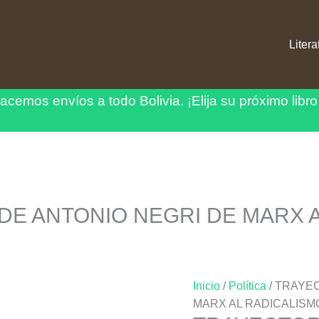
Litera
acemos envíos a todo Bolivia.
¡Elija su próximo libro
DE ANTONIO NEGRI DE MARX 
Inicio
/
Política
/ TRAYE
MARX AL RADICALIS