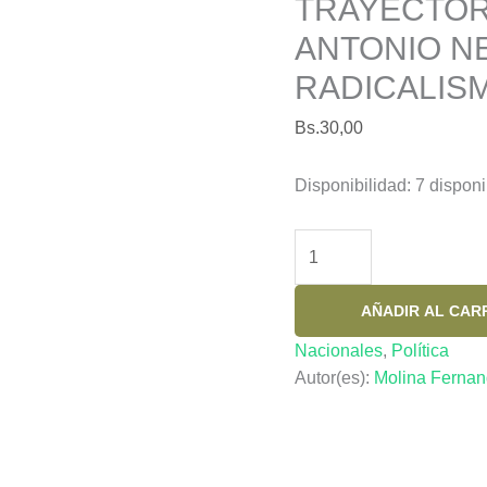
TRAYECTOR
ANTONIO NE
RADICALI
Bs.
30,00
Disponibilidad:
7 disponi
TRAYECTORIA
TEORICA
DE
AÑADIR AL CAR
ANTONIO
NEGRI
Nacionales
,
Política
DE
Autor(es):
Molina Ferna
MARX
AL
RADICALISMO
POSMODERNO