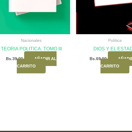
Nacionales
Política
TEORIA POLITICA. TOMO III
DIOS Y EL ESTA
Bs.
39,00
AÑADIR AL
Bs.
69,00
AÑADI
CARRITO
CARRITO