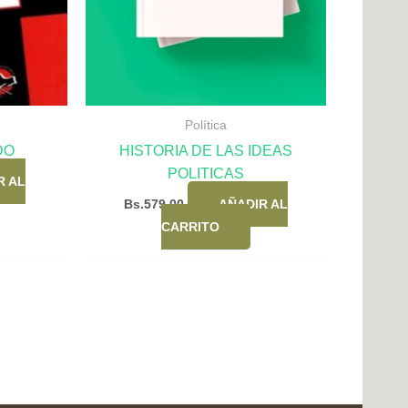
Política
DO
HISTORIA DE LAS IDEAS
POLITICAS
R AL
Bs.
579,00
AÑADIR AL
CARRITO