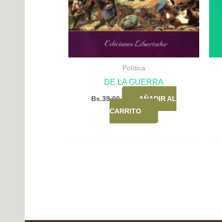
Política
DE LA GUERRA
Bs.
39,00
AÑADIR AL
CARRITO