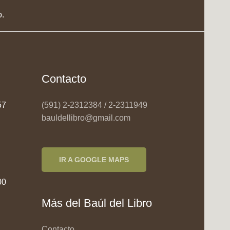
o.
Contacto
957
(591) 2-2312384 / 2-2311949
bauldellibro@gmail.com
IR A GOOGLE MAPS
00
Más del Baúl del Libro
Contacto