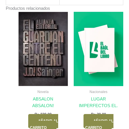
Productos relacionados
Novela
Nacionales
ABSALON
LUGAR
ABSALON!
IMPERFECTOS EL.
Bs.
230,00
Bs.
30,00
AÑADIR AL
AÑADIR AL
CARRITO
CARRITO