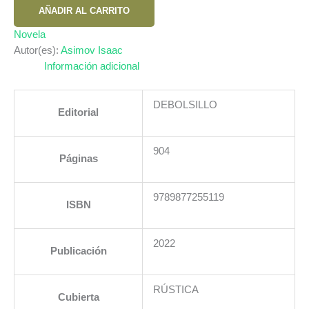
LA
AÑADIR AL CARRITO
FUNDACION
cantidad
Novela
Autor(es):
Asimov Isaac
Información adicional
DEBOLSILLO
Editorial
904
Páginas
9789877255119
ISBN
2022
Publicación
RÚSTICA
Cubierta