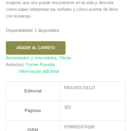
mujeres que uno puede encontrarse en la vida y desvela
cómo saber interpretar las señales y cómo acertar de lleno
con la pareja.
Disponibilidad:
1 disponibles
ULTIMO
AÑADIR AL CARRITO
SAPO
QUE
Amenidades y miscelánea
,
Oferta
BESE
Autor(es):
Forner Rosetta
EL
Información adicional
cantidad
RBA BOLSILLO
Editorial
352
Páginas
9788491874188
ISBN