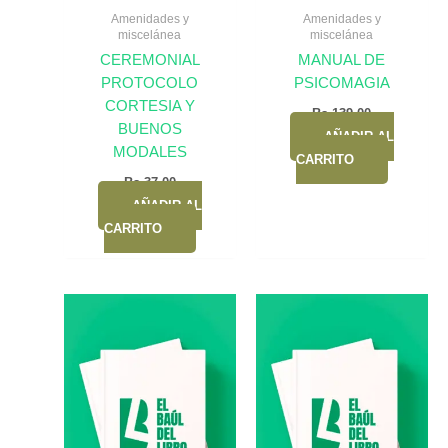
Amenidades y
Amenidades y
miscelánea
miscelánea
CEREMONIAL
MANUAL DE
PROTOCOLO
PSICOMAGIA
CORTESIA Y
Bs.
139,00
BUENOS
AÑADIR AL
MODALES
CARRITO
Bs.
37,00
AÑADIR AL
CARRITO