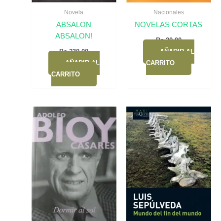
Novela
Nacionales
ABSALON
NOVELAS CORTAS
ABSALON!
Bs.
20,00
Bs.
230,00
AÑADIR AL
AÑADIR AL
CARRITO
CARRITO