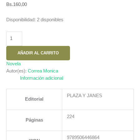
Bs.
160,00
Disponibilidad:
2 disponibles
UNIVERSO
EN
TUS
AÑADIR AL CARRITO
MANOS.
UNA
Novela
FAMILIA
Autor(es):
Correa Monica
PODEROSA
Información adicional
Y
UNA
PLAZA Y JANES
Editorial
ORDEN
SECRETA
QUE
224
Páginas
MARCARA
SU
DESTINO
9789506446864