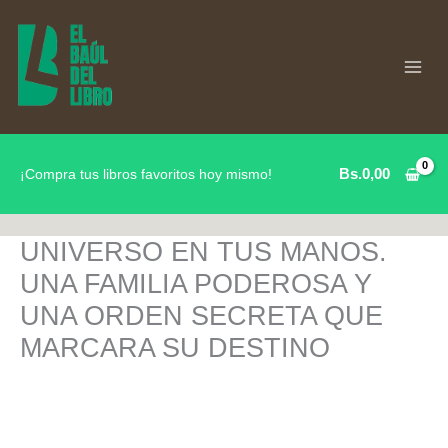
Ir
al
contenido
Bs.
0,00
¡Compra tus libros favoritos hoy mismo!
UNIVERSO EN TUS MANOS.
UNA FAMILIA PODEROSA Y
UNA ORDEN SECRETA QUE
MARCARA SU DESTINO