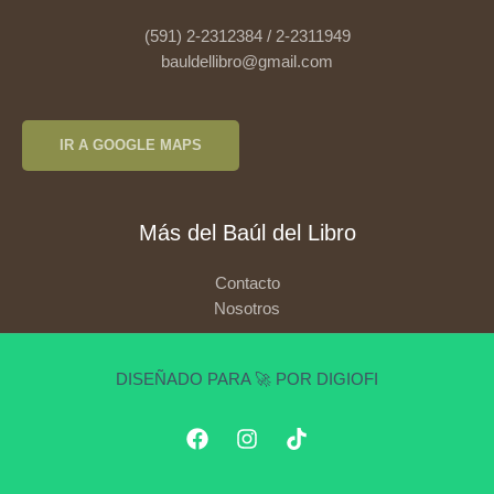
(591) 2-2312384 / 2-2311949
bauldellibro@gmail.com
IR A GOOGLE MAPS
Más del Baúl del Libro
Contacto
Nosotros
DISEÑADO PARA 🚀 POR DIGIOFI