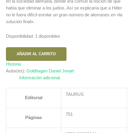
en la sociedad alemana, donde era común la noción de que
había que eliminar a los judíos. Así se explicaría que a Hitler
no le fuera difícil enrolar un gran número de alemanes en «la
solución final».
Disponibilidad:
1 disponibles
VERDUGOS
AÑADIR AL CARRITO
VOLUNTARIOS
DE
Historia
HITLER
Autor(es):
Goldhagen Daniel Jonah
LOS
Información adicional
cantidad
TAURUS
Editorial
751
Páginas