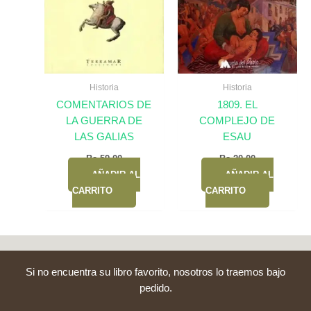
Historia
Historia
COMENTARIOS DE
1809. EL
LA GUERRA DE
COMPLEJO DE
LAS GALIAS
ESAU
Bs.
59,00
Bs.
20,00
AÑADIR AL
AÑADIR AL
CARRITO
CARRITO
Si no encuentra su libro favorito, nosotros lo traemos bajo
pedido.