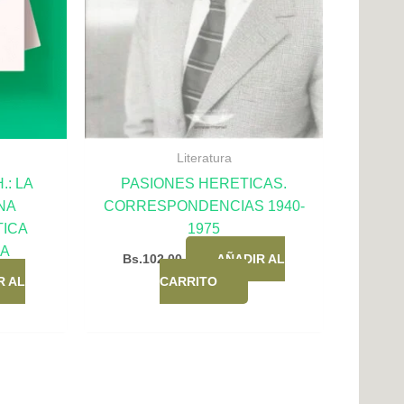
Literatura
.: LA
PASIONES HERETICAS.
NA
CORRESPONDENCIAS 1940-
TICA
1975
A
Bs.
102,00
AÑADIR AL
R AL
CARRITO