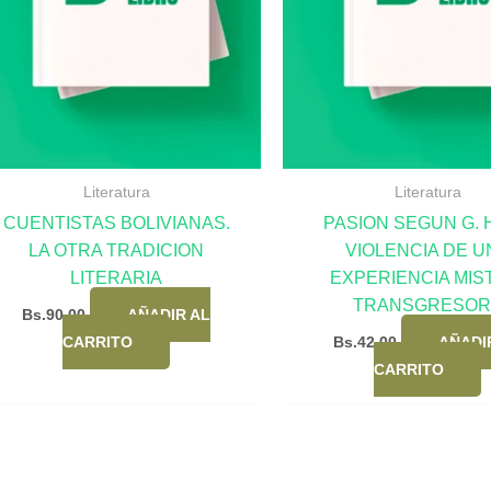
Literatura
Literatura
CUENTISTAS BOLIVIANAS.
PASION SEGUN G. H
LA OTRA TRADICION
VIOLENCIA DE U
LITERARIA
EXPERIENCIA MIS
TRANSGRESOR
Bs.
90,00
AÑADIR AL
CARRITO
Bs.
42,00
AÑADI
CARRITO