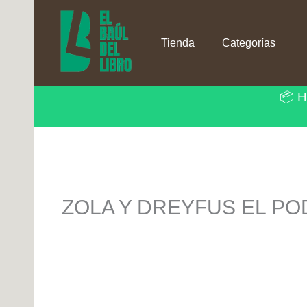
Ir
al
contenido
Tienda
Categorías
📦 H
ZOLA Y DREYFUS EL PO