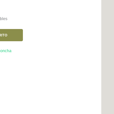
bles
RITO
Concha