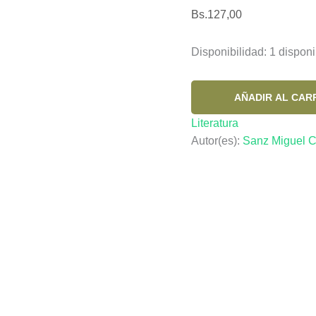
Bs.
127,00
Disponibilidad:
1 disponi
ZOLA
AÑADIR AL CAR
Y
Literatura
DREYFUS
Autor(es):
Sanz Miguel 
EL
PODER
E
LA
PALABRA
cantidad