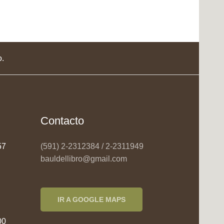
o.
Contacto
957
(591) 2-2312384 / 2-2311949
bauldellibro@gmail.com
IR A GOOGLE MAPS
00