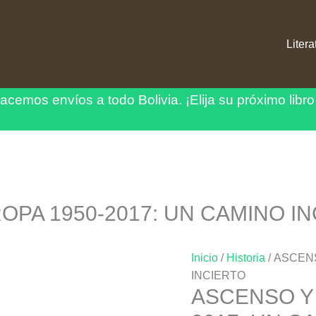
Litera
acemos envíos a todo Bolivia.
¡Elija su próximo libro
OPA 1950-2017: UN CAMINO I
Inicio
/
Historia
/ ASCENS
INCIERTO
ASCENSO Y 