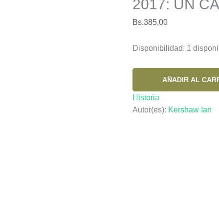
2017: UN C
Bs.
385,00
Disponibilidad:
1 disponi
ASCENSO
AÑADIR AL CAR
Y
Historia
CRISIS.
Autor(es):
Kershaw Ian
EUROPA
1950-
2017:
UN
CAMINO
INCIERTO
cantidad