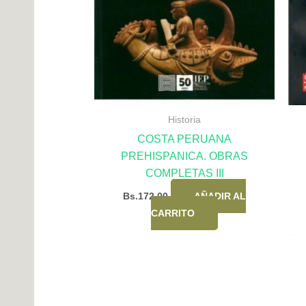
Historia
COSTA PERUANA
PREHISPANICA. OBRAS
COMPLETAS III
Bs.
172,00
AÑADIR AL
CARRITO