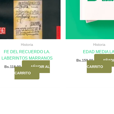
Historia
Historia
FE DEL RECUERDO LA.
EDAD MEDIA LA
LABERINTOS MARRANOS
Bs.
159,00
AÑADI
Bs.
118,00
AÑADIR AL
CARRITO
CARRITO