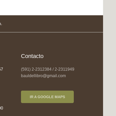
o.
Contacto
957
(591) 2-2312384 / 2-2311949
bauldellibro@gmail.com
IR A GOOGLE MAPS
00