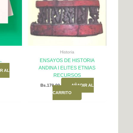
Historia
.
ENSAYOS DE HISTORIA
ANDINA I ELITES ETNIAS
R AL
RECURSOS
Bs.
170,00
AÑADIR AL
CARRITO