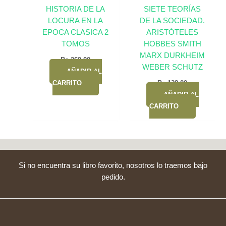
HISTORIA DE LA
SIETE TEORÍAS
LOCURA EN LA
DE LA SOCIEDAD.
EPOCA CLASICA 2
ARISTÓTELES
TOMOS
HOBBES SMITH
MARX DURKHEIM
Bs.
269,00
WEBER SCHUTZ
AÑADIR AL
CARRITO
Bs.
138,00
AÑADIR AL
CARRITO
Si no encuentra su libro favorito, nosotros lo traemos bajo
pedido.