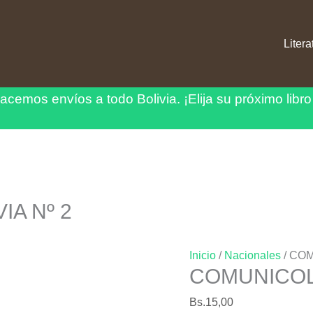
Litera
acemos envíos a todo Bolivia.
¡Elija su próximo libro
A Nº 2
Inicio
/
Nacionales
/ COM
COMUNICOLO
Bs.
15,00