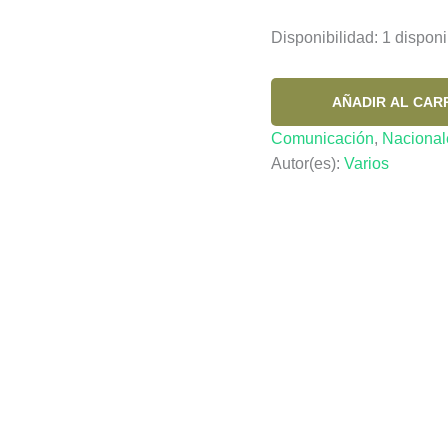
Disponibilidad:
1 disponi
COMUNICOLOGOS
AÑADIR AL CAR
BOLIVIA
Comunicación
,
Nacional
Nº
Autor(es):
Varios
2
cantidad