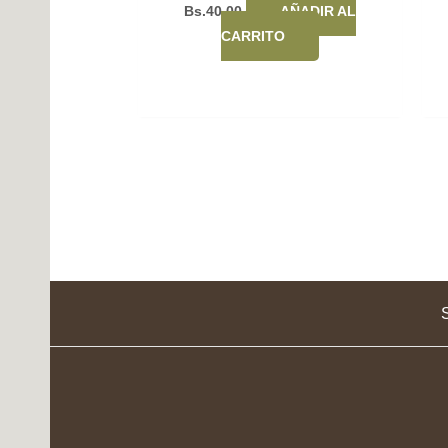
Bs.
40,00
AÑADIR AL
CARRITO
S