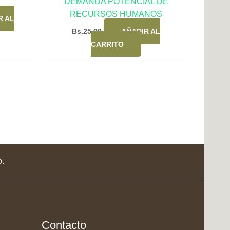
DEMANDA POTENCIAL DE
RECURSOS HUMANOS
R AL
Bs.
25,00
AÑADIR AL
CARRITO
o.
Contacto