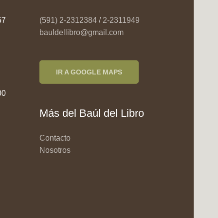
957
(591) 2-2312384 / 2-2311949
bauldellibro@gmail.com
IR A GOOGLE MAPS
00
Más del Baúl del Libro
Contacto
Nosotros