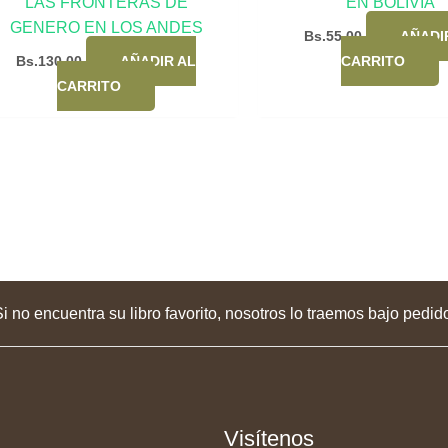
LAS FRONTERAS DE
EN BOLIVIA
GENERO EN LOS ANDES
Bs.
55,00
AÑADI
Bs.
130,00
AÑADIR AL
CARRITO
CARRITO
i no encuentra su libro favorito, nosotros lo traemos bajo pedid
Visítenos