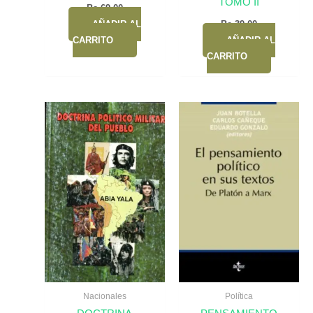
TOMO II
Bs.
69,00
AÑADIR AL
Bs.
39,00
CARRITO
AÑADIR AL
CARRITO
Nacionales
Política