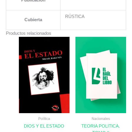
Publicación
RÚSTICA
Cubierta
Productos relacionados
Política
Nacionales
DIOS Y EL ESTADO
TEORIA POLITICA.