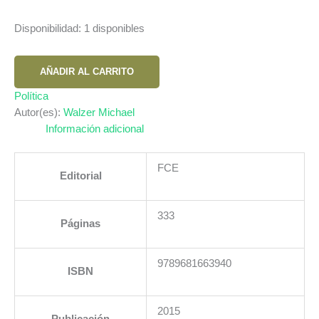
Disponibilidad:
1 disponibles
ESFERAS
AÑADIR AL CARRITO
DE
LA
Política
JUSTICIA.
Autor(es):
Walzer Michael
UNA
Información adicional
DEFENSA
DEL
FCE
Editorial
PLURALISMO
Y
LA
333
Páginas
IGUALDAD
LAS
cantidad
9789681663940
ISBN
2015