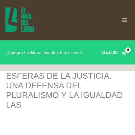
Ir
al
contenido
Bs.
0,00
¡Compra tus libros favoritos hoy mismo!
ESFERAS DE LA JUSTICIA.
UNA DEFENSA DEL
PLURALISMO Y LA IGUALDAD
LAS