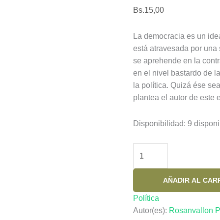
Bs.
15,00
La democracia es un idea
está atravesada por una 
se aprehende en la contr
en el nivel bastardo de la
la política. Quizá ése se
plantea el autor de este 
Disponibilidad:
9 disponi
POR
UNA
HISTORIA
AÑADIR AL CAR
CONCEPTUAL
DE
Política
LO
Autor(es):
Rosanvallon P