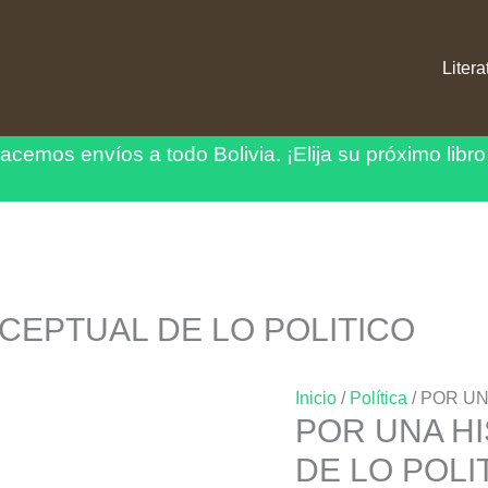
Litera
acemos envíos a todo Bolivia.
¡Elija su próximo libro
CEPTUAL DE LO POLITICO
Inicio
/
Política
/ POR UN
POR UNA H
DE LO POLI