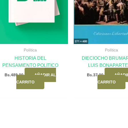
Política
Política
HISTORIA DEL
DIECIOCHO BRUMAR
PENSAMIENTO POLITICO
LUIS BONAPARTE
Bs.
489,00
AÑADIR AL
Bs.
37,00
AÑADI
CARRITO
CARRITO