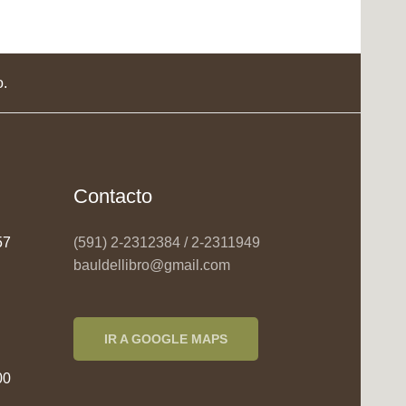
o.
Contacto
957
(591) 2-2312384 / 2-2311949
bauldellibro@gmail.com
IR A GOOGLE MAPS
00