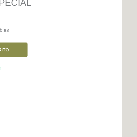
PECIAL
bles
RITO
a