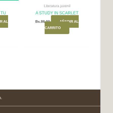
Literatura juvenil
 TU
A STUDY IN SCARLET
R AL
Bs.
86,00
AÑADIR AL
CARRITO
o.