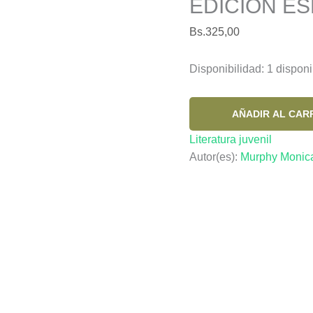
EDICIÓN ES
Bs.
325,00
Disponibilidad:
1 disponi
UN
AÑADIR AL CAR
MILLÓN
Literatura juvenil
DE
Autor(es):
Murphy Monic
BESOS
PARA
TI.
EDICIÓN
ESPECIAL
cantidad