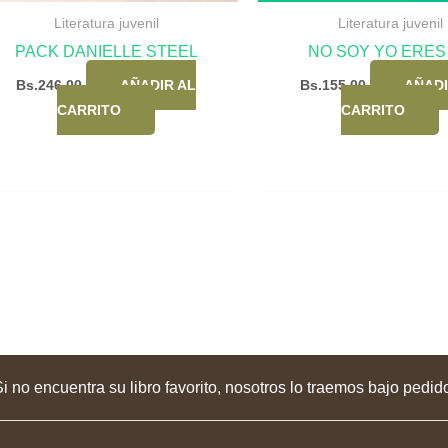
Literatura juvenil
Literatura juvenil
PACK DANIELLE STEEL
NO SOY YO ERES
Bs.
246,00
AÑADIR AL
Bs.
155,00
AÑADI
CARRITO
CARRITO
i no encuentra su libro favorito, nosotros lo traemos bajo pedid