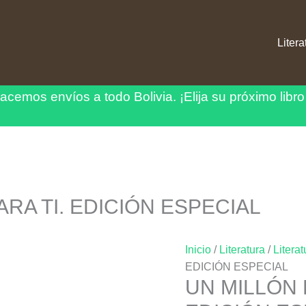
Litera
acemos envíos a todo Bolivia.
¡Elija su próximo libro
RA TI. EDICIÓN ESPECIAL
Inicio
/
Literatura
/
Literat
EDICIÓN ESPECIAL
UN MILLÓN 